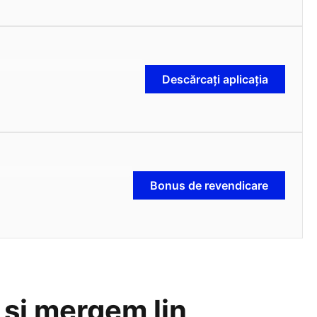
Descărcați aplicația
Bonus de revendicare
 și mergem lin