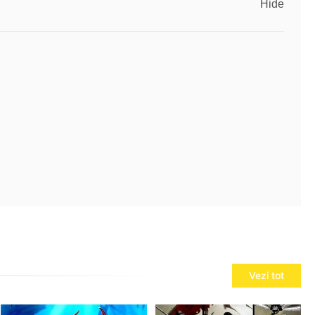
Hide
Vezi tot