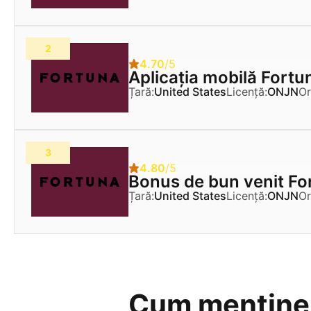
2
4.70
/5
Aplicația mobilă Fortu
Țară:
United States
Licență:
ONJN
Or
3
4.80
/5
Bonus de bun venit Fo
Țară:
United States
Licență:
ONJN
Or
Cum menținem 