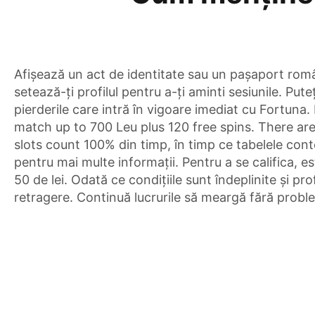
Afișează un act de identitate sau un pașaport româ
setează-ți profilul pentru a-ți aminti sesiunile. Puteț
pierderile care intră în vigoare imediat cu Fortuna
match up to 700 Leu plus 120 free spins. There ar
slots count 100% din timp, în timp ce tabelele conte
pentru mai multe informații. Pentru a se califica, 
50 de lei. Odată ce condițiile sunt îndeplinite și profi
retragere. Continuă lucrurile să meargă fără probl