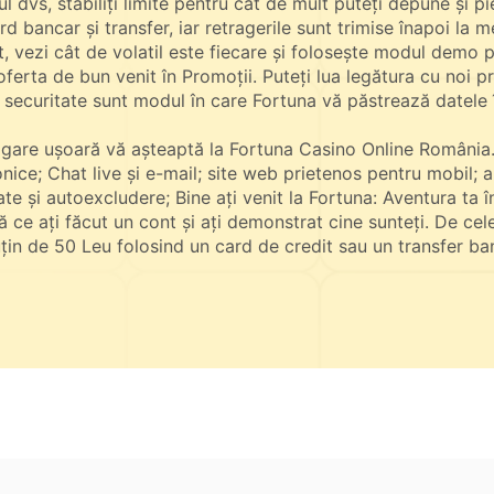
ul dvs, stabiliți limite pentru cât de mult puteți depune și p
 bancar și transfer, iar retragerile sunt trimise înapoi la m
, vezi cât de volatil este fiecare și folosește modul demo p
oferta de bun venit în Promoții. Puteți lua legătura cu noi pr
e securitate sunt modul în care Fortuna vă păstrează datele 
vigare ușoară vă așteaptă la Fortuna Casino Online România.
nice; Chat live și e-mail; site web prietenos pentru mobil; a
itate și autoexcludere; Bine ați venit la Fortuna: Aventura t
ce ați făcut un cont și ați demonstrat cine sunteți. De ce
in de 50 Leu folosind un card de credit sau un transfer ba