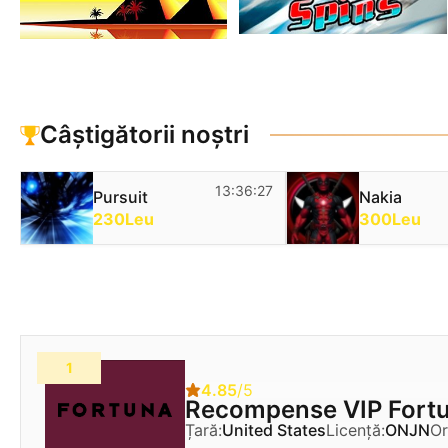
Câștigătorii noștri
13:36:38
Mae
Pursuit
373Leu
230Leu
1
4.85
/5
Recompense VIP Fort
Țară:
United States
Licență:
ONJN
Or