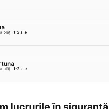
na
a plății:
1-2 zile
rtuna
a plății:
1-2 zile
lucrurile în siguranță