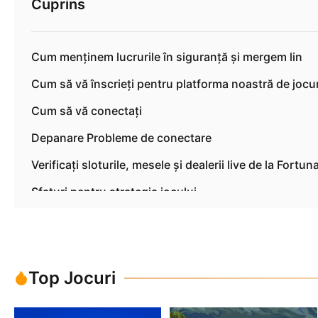
Cuprins
Cum menținem lucrurile în siguranță și mergem lin
Cum să vă înscrieți pentru platforma noastră de jocur
Cum să vă conectați
Depanare Probleme de conectare
Verificați sloturile, mesele și dealerii live de la Fortun
Sfaturi pentru strategia jocului
Program bonus: obțineți rotiri gratuite, cashback și 
Cum să te alături unui turneu
Cum Pentru a Obține Și Utilizați Fortuna Coduri Pro
Top Jocuri
Cum să răscumpărați un cod, pas cu pas