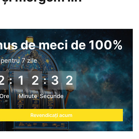
us de meci de 100%
 pentru 7 zile
2
1
2
3
0
:
:
Ore
Minute
Secunde
Revendicați acum