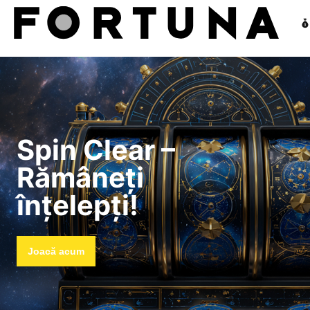
Spin Clear –
Rămâneți
înțelepți!
Joacă acum