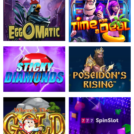
tive
astră