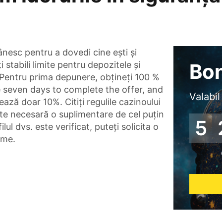
nesc pentru a dovedi cine ești și
i stabili limite pentru depozitele și
Bon
. Pentru prima depunere, obțineți 100 %
e seven days to complete the offer, and
Valabil
ază doar 10%. Citiți regulile cazinoului
este necesară o suplimentare de cel puțin
5
lul dvs. este verificat, puteți solicita o
eme.