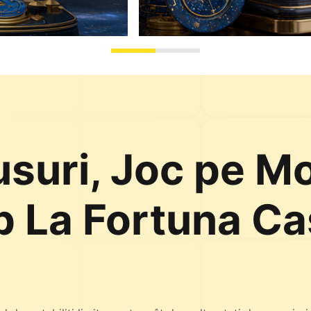
suri, Joc pe Mob
p La Fortuna Ca